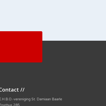
Contact //
E.H.B.O.-vereniging St. Damiaan Baarle
Postbus 285