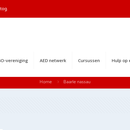
tog.
O-vereniging
AED netwerk
Cursussen
Hulp op
Home
Baarle nassau