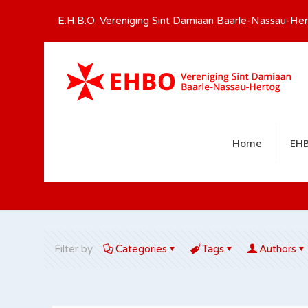
E.H.B.O. Vereniging Sint Damiaan Baarle-Nassau-Her
Home
EHB
Filter by
Categories
Tags
Authors