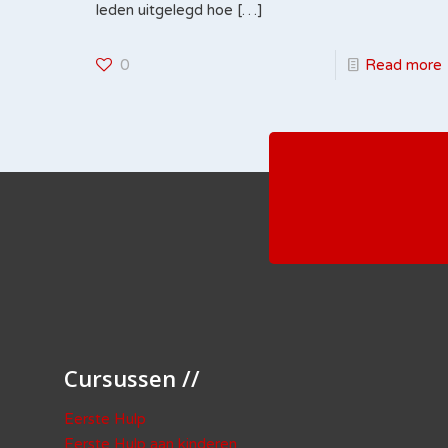
leden uitgelegd hoe
[…]
0
Read more
Cursussen //
Eerste Hulp
Eerste Hulp aan kinderen