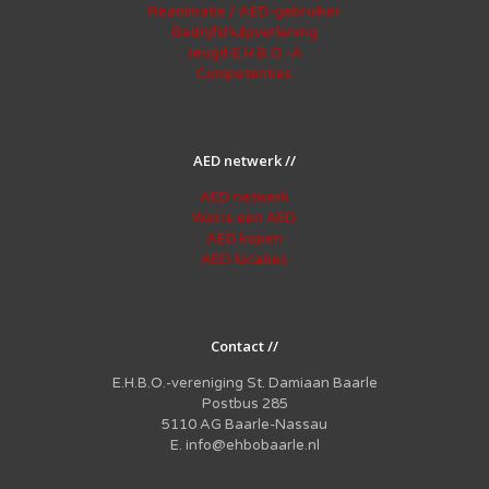
Reanimatie / AED-gebruiker
Bedrijfshulpverlening
Jeugd-E.H.B.O.-A
Competenties
AED netwerk //
AED netwerk
Wat is een AED
AED kopen
AED locaties
Contact //
E.H.B.O.-vereniging St. Damiaan Baarle
Postbus 285
5110 AG Baarle-Nassau
E. info@ehbobaarle.nl