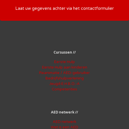
Laat uw gegevens achter via het
contactformulier
Cursussen //
Eerste Hulp
Eerste Hulp aan kinderen
Reanimatie / AED-gebruiker
Bedrijfshulpverlening
Jeugd-E.H.B.O.-A
Competenties
AED netwerk //
AED netwerk
Wat is een AED