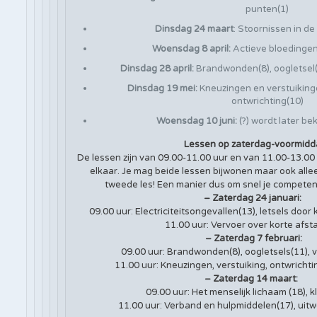
punten(1)
Dinsdag 24 maart
: Stoornissen in d
Woensdag 8 april:
Actieve bloedingen
Dinsdag 28 april:
Brandwonden(8), oogletsel(1
Dinsdag 19 mei:
Kneuzingen en verstuiking
ontwrichting(10)
Woensdag 10 juni:
(?) wordt later b
Lessen op zaterdag-voormidd
De lessen zijn van 09.00-11.00 uur en van 11.00-13.00
elkaar. Je mag beide lessen bijwonen maar ook allee
tweede les! Een manier dus om snel je competenti
– Zaterdag 24 januari:
09.00 uur: Electriciteitsongevallen(13), letsels doo
11.00 uur: Vervoer over korte afst
– Zaterdag 7 februari:
09.00 uur: Brandwonden(8), oogletsels(11), v
11.00 uur: Kneuzingen, verstuiking, ontwrichti
– Zaterdag 14 maart:
09.00 uur: Het menselijk lichaam (18), k
11.00 uur: Verband en hulpmiddelen(17), uit