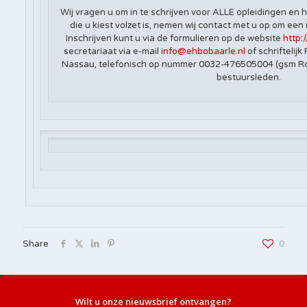
Wij vragen u om in te schrijven voor ALLE opleidingen en h
die u kiest volzet is, nemen wij contact met u op om ee
Inschrijven kunt u via de formulieren op de website
http:
secretariaat via e-mail
info@ehbobaarle.nl
of schriftelij
Nassau, telefonisch op nummer 0032-476505004 (gsm Rob
bestuursleden.
Share
0
Wilt u onze nieuwsbrief ontvangen?