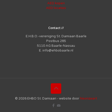
AED kopen
AED locaties
Contact //
E.H.B.O.-vereniging St. Damiaan Baarle
Postbus 285
5110 AG Baarle-Nassau
E. info@ehbobaarle.nl
© 2026 EHBO St. Damiaan - website door
Neonzwart