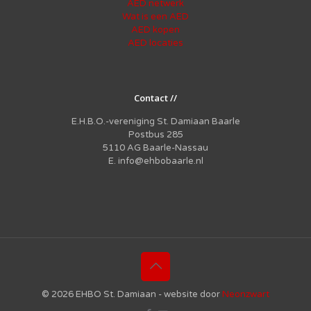
AED netwerk
Wat is een AED
AED kopen
AED locaties
Contact //
E.H.B.O.-vereniging St. Damiaan Baarle
Postbus 285
5110 AG Baarle-Nassau
E. info@ehbobaarle.nl
© 2026 EHBO St. Damiaan - website door
Neonzwart