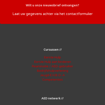
Wilt u onze nieuwsbrief ontvangen?
Laat uw gegevens achter via het
contactformulier
Cursussen //
Eerste Hulp
Eerste Hulp aan kinderen
Reanimatie / AED-gebruiker
Bedrijfshulpverlening
Jeugd-E.H.B.O.-A
Competenties
AED netwerk //