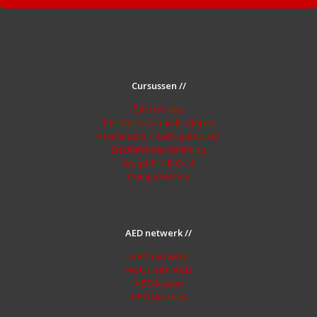
Cursussen //
Eerste Hulp
Eerste Hulp aan kinderen
Reanimatie / AED-gebruiker
Bedrijfshulpverlening
Jeugd-E.H.B.O.-A
Competenties
AED netwerk //
AED netwerk
Wat is een AED
AED kopen
AED locaties