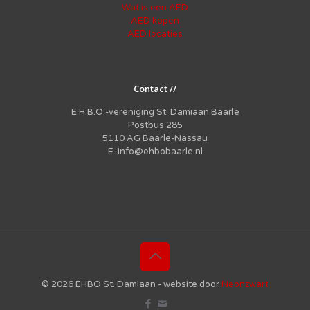
Wat is een AED
AED kopen
AED locaties
Contact //
E.H.B.O.-vereniging St. Damiaan Baarle
Postbus 285
5110 AG Baarle-Nassau
E. info@ehbobaarle.nl
© 2026 EHBO St. Damiaan - website door
Neonzwart