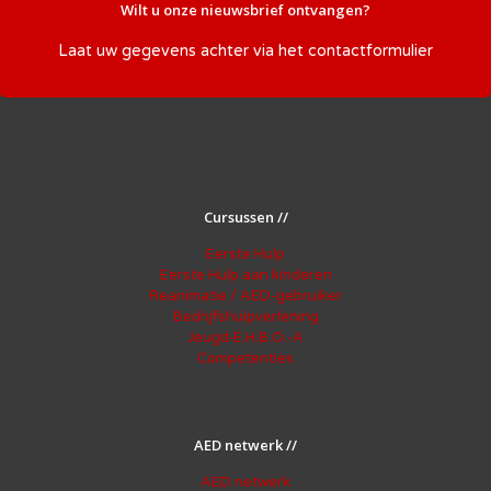
Wilt u onze nieuwsbrief ontvangen?
Laat uw gegevens achter via het
contactformulier
Cursussen //
Eerste Hulp
Eerste Hulp aan kinderen
Reanimatie / AED-gebruiker
Bedrijfshulpverlening
Jeugd-E.H.B.O.-A
Competenties
AED netwerk //
AED netwerk