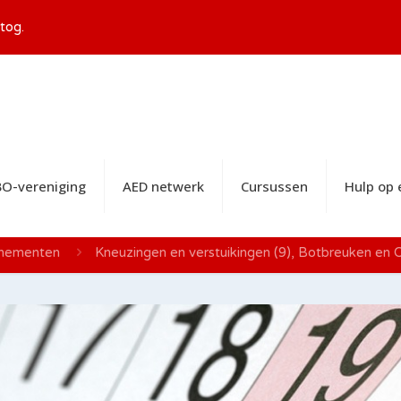
tog.
O-vereniging
AED netwerk
Cursussen
Hulp op
nementen
Kneuzingen en verstuikingen (9), Botbreuken en O