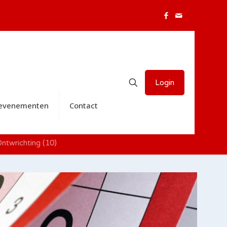
Login
 evenementen
Contact
ntwrichting (10)