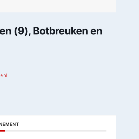
en (9), Botbreuken en
e.nl
ENEMENT